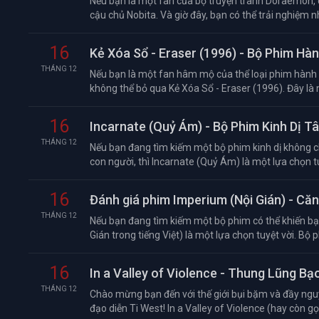
Nếu bạn là một fan của bộ truyện tranh Doraemon,
cậu chủ Nobita. Và giờ đây, bạn có thể trải nghiệm n
16
Kẻ Xóa Sổ - Eraser (1996) - Bộ Phim H
THÁNG 12
Nếu bạn là một fan hâm mộ của thể loại phim hành đ
không thể bỏ qua Kẻ Xóa Sổ - Eraser (1996). Đây là 
16
Incarnate (Quỷ Ám) - Bộ Phim Kinh Dị T
THÁNG 12
Nếu bạn đang tìm kiếm một bộ phim kinh dị không c
con người, thì Incarnate (Quỷ Ám) là một lựa chọn tu
16
Đánh giá phim Imperium (Nội Gián) - Că
THÁNG 12
Nếu bạn đang tìm kiếm một bộ phim có thể khiến bạn 
Gián trong tiếng Việt) là một lựa chọn tuyệt vời. Bộ ph
16
In a Valley of Violence - Thung Lũng Bạ
THÁNG 12
Chào mừng bạn đến với thế giới bụi bặm và đầy nguy
đạo diễn Ti West! In a Valley of Violence (hay còn gọ