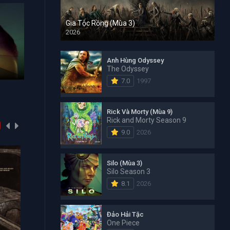
Gia Tộc Rồng (Mùa 3)
2026
Đảo Hải Tặc
Đặc Vụ Ki
Anh Hùng Odyssey
The Odyssey
One Piece 1999
Agent Kim R
7.0
1997
Rick Và Morty (Mùa 9)
Rick and Morty Season 9
9.0
2026
Silo (Mùa 3)
Silo Season 3
8.1
2026
Đảo Hải Tặc
One Piece