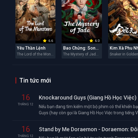
6.6
6.0
Yêu Thần Lệnh
Bao Chửng: Song Ngư Quỷ Sự
Kim Xà Phu N
The Lord of the Monsters 2026
The Mystery of Jade 2026
Tin tức mới
16
Knockaround Guys (Giang Hồ Học Việc) 
THÁNG 12
Nếu bạn đang tìm kiếm một bộ phim có thể khiến bạn
Guys (hay còn gọi là Giang Hồ Học Việc trong tiếng Việ
16
Stand by Me Doraemon - Doraemon: Đôi
THÁNG 12