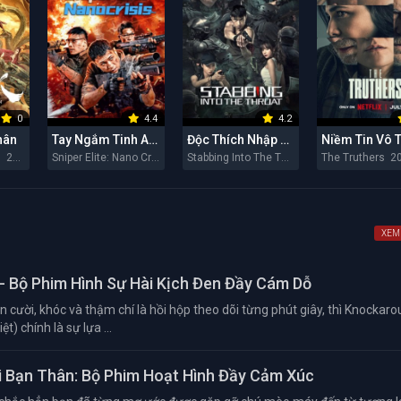
0
4.4
4.2
hân
Tay Ngắm Tinh Anh: Nguy Cơ Nano
Độc Thích Nhập Hầu
Niềm Tin Vô 
Snaker in Golden 2026
Sniper Elite: Nano Crisis 2026
Stabbing Into The Throat 2026
The Truthers 2
XEM
- Bộ Phim Hình Sự Hài Kịch Đen Đầy Cám Dỗ
 cười, khóc và thậm chí là hồi hộp theo dõi từng phút giây, thì Knockar
t) chính là sự lựa ...
 Bạn Thân: Bộ Phim Hoạt Hình Đầy Cảm Xúc