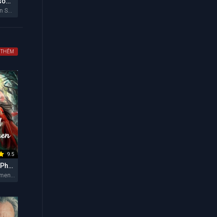
Hẻm Núi Ransom (Mùa 2)
Ransom Canyon Season 2 2026
 THÊM
9.5
Vùng Đất Của Phụ Nữ
The Land of Women 2026