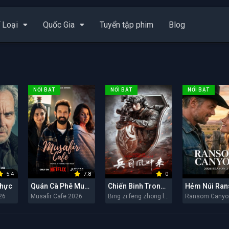
 Loại
Quốc Gia
Tuyển tập phim
Blog
NỔI BẬT
NỔI BẬT
NỔI BẬT
5.4
7.8
0
Thực
Quán Cà Phê Musafir
Chiến Binh Trong Gió
26
Musafir Cafe 2026
Bing zi feng zhong lai 2026