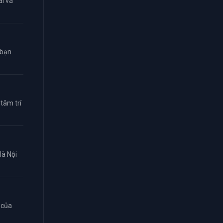
i và
 bạn
tâm trí
là Nội
 của