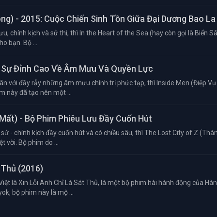
óng) - 2015: Cuộc Chiến Sinh Tồn Giữa Đại Dương Bao La
u, chính kịch và sử thi, thì In the Heart of the Sea (hay còn gọi là Biển S
o bạn. Bộ ...
nh Sự Đỉnh Cao Về Âm Mưu Và Quyền Lực
ân với đầy rẫy những âm mưu chính trị phức tạp, thì Inside Men (Điệp Vụ
m này đã tạo nên một ...
 Mất) - Bộ Phim Phiêu Lưu Đầy Cuốn Hút
sử - chính kịch đầy cuốn hút và có chiều sâu, thì The Lost City of Z (Th
 vời. Bộ phim do ...
 Thủ (2016)
Việt là Xin Lỗi Anh Chỉ Là Sát Thủ, là một bộ phim hài hành động của Hà
k, bộ phim này là mộ ...