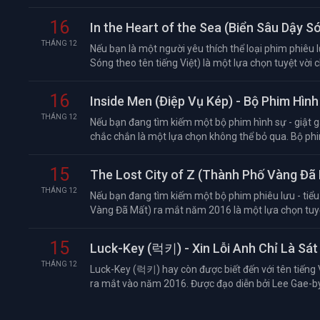
16
In the Heart of the Sea (Biển Sâu Dậy S
THÁNG 12
Nếu bạn là một người yêu thích thể loại phim phiêu lư
Sóng theo tên tiếng Việt) là một lựa chọn tuyệt vời ch
16
Inside Men (Điệp Vụ Kép) - Bộ Phim Hì
THÁNG 12
Nếu bạn đang tìm kiếm một bộ phim hình sự - giật g
chắc chắn là một lựa chọn không thể bỏ qua. Bộ phi
15
The Lost City of Z (Thành Phố Vàng Đã
THÁNG 12
Nếu bạn đang tìm kiếm một bộ phim phiêu lưu - tiểu 
Vàng Đã Mất) ra mắt năm 2016 là một lựa chọn tuyệt
15
Luck-Key (럭키) - Xin Lỗi Anh Chỉ Là Sát
THÁNG 12
Luck-Key (럭키) hay còn được biết đến với tên tiếng 
ra mắt vào năm 2016. Được đạo diễn bởi Lee Gae-byo