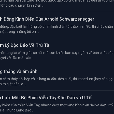
 chắc hẳn bạn đã từng mơ ước được gặp gỡ chú mèo máy đến từ tương la
hững câu chuyện kinh điển ...
ành Động Kinh Điển Của Arnold Schwarzenegger
ộng, đặc biệt là những bộ phim kinh điển từ thập niên 90, thì chắc chắn
một trong những bộ ph ...
âm Lý Độc Đáo Về Trừ Tà
hỉ mang lại cảm giác sợ hãi mà còn khiến bạn suy ngẫm về bản chất của 
yệt vời. Ra mắt vào ...
ng thẳng và ám ảnh
cảm thấy hồi hộp và lo lắng từ đầu đến cuối, thì Imperium (hay còn gọi 
im giật gân, c ...
o Lực: Một Bộ Phim Viễn Tây Độc Đáo và U Tối
 hiểm của miền Viễn Tây, nhưng dưới một lăng kính hiện đại và đầy u tối
i là Thung Lũng Bạo ...