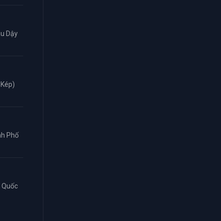
âu Dậy
 Kép)
ành Phố
n Quốc