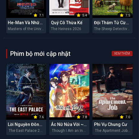
7.1
5.4
7.5
He-Man Và Những Chiến Binh Vũ Trụ
Quý Cô Thừa Kế
Đội Thám Tử Cừu: Án Mạng Lúc Nửa Đêm
Masters of the Universe 2026
The Heiress 2026
The Sheep Detectives 2026
Phim bộ mới cập nhật
XEM THÊM
7.6
7.8
7.0
Lời Nguyền Đông Cung
Ác Nữ Nửa Vời ~Truyền Kì Hoán Hồn Đổi Xác~
Phi Vụ Chung Cư
The East Palace 2026
Though I Am an Inept Villainess 2026
The Apartment Job 2026