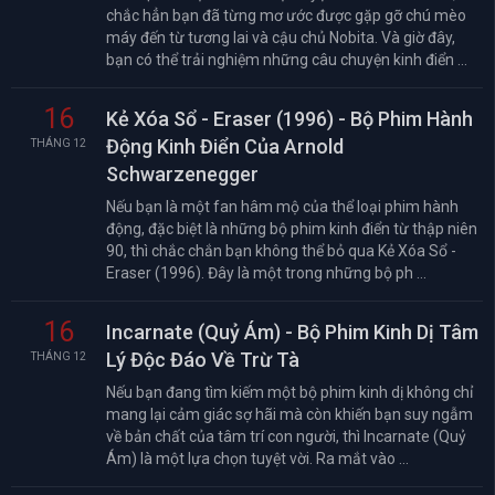
chắc hẳn bạn đã từng mơ ước được gặp gỡ chú mèo
máy đến từ tương lai và cậu chủ Nobita. Và giờ đây,
bạn có thể trải nghiệm những câu chuyện kinh điển ...
16
Kẻ Xóa Sổ - Eraser (1996) - Bộ Phim Hành
Động Kinh Điển Của Arnold
THÁNG 12
Schwarzenegger
Nếu bạn là một fan hâm mộ của thể loại phim hành
động, đặc biệt là những bộ phim kinh điển từ thập niên
90, thì chắc chắn bạn không thể bỏ qua Kẻ Xóa Sổ -
Eraser (1996). Đây là một trong những bộ ph ...
16
Incarnate (Quỷ Ám) - Bộ Phim Kinh Dị Tâm
Lý Độc Đáo Về Trừ Tà
THÁNG 12
Nếu bạn đang tìm kiếm một bộ phim kinh dị không chỉ
mang lại cảm giác sợ hãi mà còn khiến bạn suy ngẫm
về bản chất của tâm trí con người, thì Incarnate (Quỷ
Ám) là một lựa chọn tuyệt vời. Ra mắt vào ...