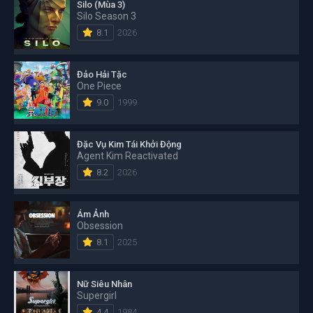
Silo (Mùa 3)
Silo Season 3
8.1
2026
Đảo Hải Tặc
One Piece
9.0
1999
Đặc Vụ Kim Tái Khởi Động
Agent Kim Reactivated
8.2
2026
Ám Ảnh
Obsession
8.1
2025
Nữ Siêu Nhân
Supergirl
4.4
1984