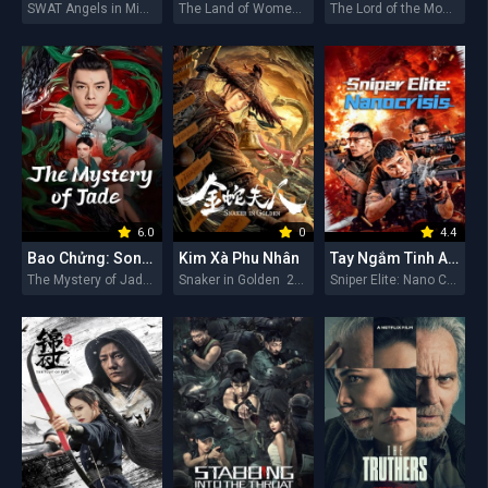
SWAT Angels in Mission 2026
The Land of Women 2026
The Lord of the Monsters 2026
6.0
0
4.4
Bao Chửng: Song Ngư Quỷ Sự
Kim Xà Phu Nhân
Tay Ngắm Tinh Anh: Nguy Cơ Nano
The Mystery of Jade 2026
Snaker in Golden 2026
Sniper Elite: Nano Crisis 2026