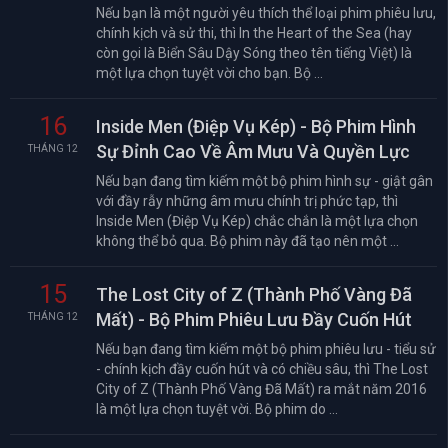
Nếu bạn là một người yêu thích thể loại phim phiêu lưu,
chính kịch và sử thi, thì In the Heart of the Sea (hay
còn gọi là Biển Sâu Dậy Sóng theo tên tiếng Việt) là
một lựa chọn tuyệt vời cho bạn. Bộ ...
16
Inside Men (Điệp Vụ Kép) - Bộ Phim Hình
Sự Đỉnh Cao Về Âm Mưu Và Quyền Lực
THÁNG 12
Nếu bạn đang tìm kiếm một bộ phim hình sự - giật gân
với đầy rẫy những âm mưu chính trị phức tạp, thì
Inside Men (Điệp Vụ Kép) chắc chắn là một lựa chọn
không thể bỏ qua. Bộ phim này đã tạo nên một ...
15
The Lost City of Z (Thành Phố Vàng Đã
Mất) - Bộ Phim Phiêu Lưu Đầy Cuốn Hút
THÁNG 12
Nếu bạn đang tìm kiếm một bộ phim phiêu lưu - tiểu sử
- chính kịch đầy cuốn hút và có chiều sâu, thì The Lost
City of Z (Thành Phố Vàng Đã Mất) ra mắt năm 2016
là một lựa chọn tuyệt vời. Bộ phim do ...