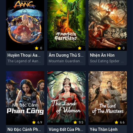
0
0
Huyền Thoại Aang: Tiết Khí Sư Cuối Cùng
Âm Dương Thủ Sơn Nhân
Nhện Ăn Hồn
The Legend of Aang: The Last Airbender 2026
Mountain Guardians 2026
Soul Eating Spider 2026
6.9
9.5
6.6
Nữ Đặc Cảnh Phản Công
Vùng Đất Của Phụ Nữ
Yêu Thần Lệnh