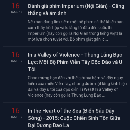
16
Đánh giá phim Imperium (Nội Gián) - Căng
thẳng và ám ảnh
THÁNG 12
Nếu bạn đang tìm kiếm một bộ phim có thể khiến bạn
cảm thấy hồi hộp và lo lắng từ đầu đến cuối, thì
Imperium (hay còn gọi là Nội Gián trong tiếng Việt) là
một lựa chọn tuyệt vời. Bộ phim giật gân, c ...
16
In a Valley of Violence - Thung Lũng Bạo
Lực: Một Bộ Phim Viễn Tây Độc Đáo và U
THÁNG 12
Tối
Chào mừng bạn đến với thế giới bụi bặm và đầy nguy
hiểm của miền Viễn Tây, nhưng dưới một lăng kính hiện
đại và đầy u tối của đạo diễn Ti West! In a Valley of
Violence (hay còn gọi là Thung Lũng Bạo ...
16
In the Heart of the Sea (Biển Sâu Dậy
Sóng) - 2015: Cuộc Chiến Sinh Tồn Giữa
THÁNG 12
Đại Dương Bao La