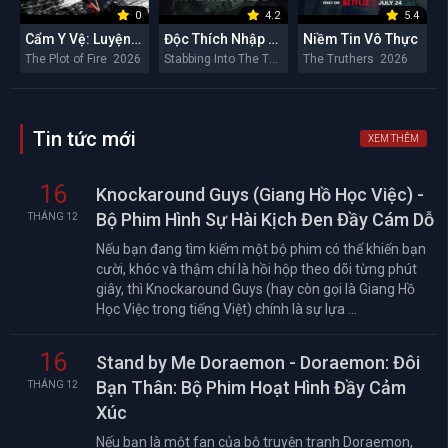
0
4.2
5.4
Cẩm Y Vệ: Luyện Hỏa Ký
Độc Thích Nhập Hầu
Niềm Tin Vô Thực
The Plot of Fire 2026
Stabbing Into The Throat 2026
The Truthers 2026
Tin tức mới
XEM THÊM
16
Knockaround Guys (Giang Hồ Học Việc) -
Bộ Phim Hình Sự Hài Kịch Đen Đầy Cám Dỗ
THÁNG 12
Nếu bạn đang tìm kiếm một bộ phim có thể khiến bạn
cười, khóc và thậm chí là hồi hộp theo dõi từng phút
giây, thì Knockaround Guys (hay còn gọi là Giang Hồ
Học Việc trong tiếng Việt) chính là sự lựa ...
16
Stand by Me Doraemon - Doraemon: Đôi
Bạn Thân: Bộ Phim Hoạt Hình Đầy Cảm
THÁNG 12
Xúc
Nếu bạn là một fan của bộ truyện tranh Doraemon,