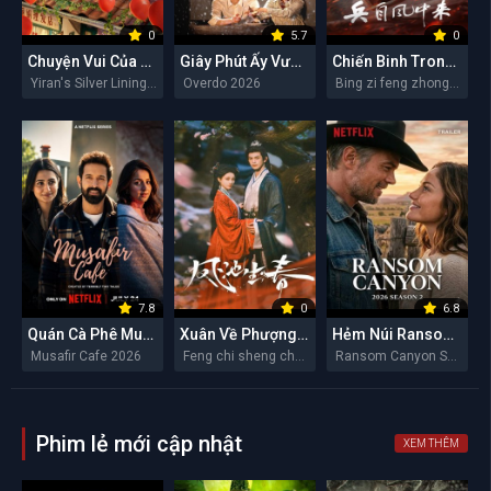
0
5.7
0
Chuyện Vui Của Y Nhiên
Giây Phút Ấy Vượt Giới Hạn
Chiến Binh Trong Gió
Yiran's Silver Linings 2026
Overdo 2026
Bing zi feng zhong lai 2026
7.8
0
6.8
Quán Cà Phê Musafir
Xuân Về Phượng Trì
Hẻm Núi Ransom (Mùa 2)
Musafir Cafe 2026
Feng chi sheng chun 2026
Ransom Canyon Season 2 2026
Phim lẻ mới cập nhật
XEM THÊM