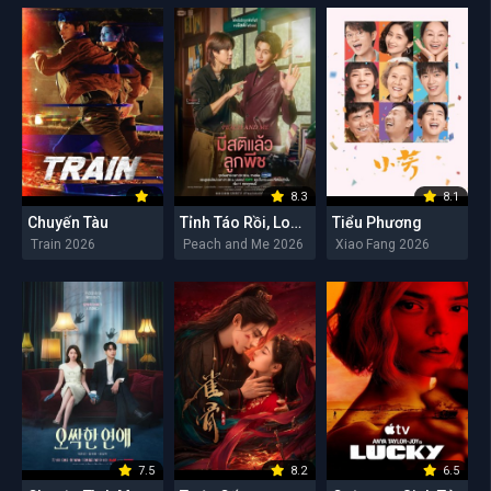
8.3
8.1
Chuyến Tàu
Tỉnh Táo Rồi, Lookpeach
Tiểu Phương
Train 2026
Peach and Me 2026
Xiao Fang 2026
7.5
8.2
6.5