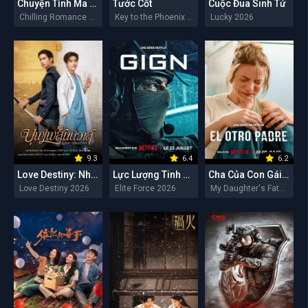
Chuyện Tình Ma Quái
Tước Cốt
Cuộc Đua Sinh Tử
Chilling Romance 2026
Key to the Phoenix Heart 2026
Lucky 2026
9.3
6.4
6.2
Love Destiny: Nhân Duyên Tiền Định
Lực Lượng Tinh Nhuệ
Cha Của Con Gái Tôi
Love Destiny 2026
Elite Force 2026
My Daughter's Father 2026