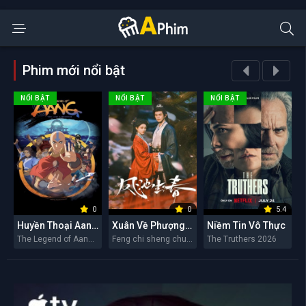
Phim mới nổi bật
NỔI BẬT
NỔI BẬT
NỔI BẬT
0
0
5.4
Huyền Thoại Aang: Tiết Khí Sư Cuối Cùng
Xuân Về Phượng Trì
Niềm Tin Vô Thực
The Legend of Aang: The Last Airbender 2026
Feng chi sheng chun 2026
The Truthers 2026
M