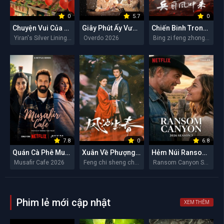
0
5.7
0
Chuyện Vui Của Y Nhiên
Giây Phút Ấy Vượt Giới Hạn
Chiến Binh Trong Gió
Yiran's Silver Linings 2026
Overdo 2026
Bing zi feng zhong lai 2026
7.8
0
6.8
Quán Cà Phê Musafir
Xuân Về Phượng Trì
Hẻm Núi Ransom (Mùa 2)
Musafir Cafe 2026
Feng chi sheng chun 2026
Ransom Canyon Season 2 2026
Phim lẻ mới cập nhật
XEM THÊM