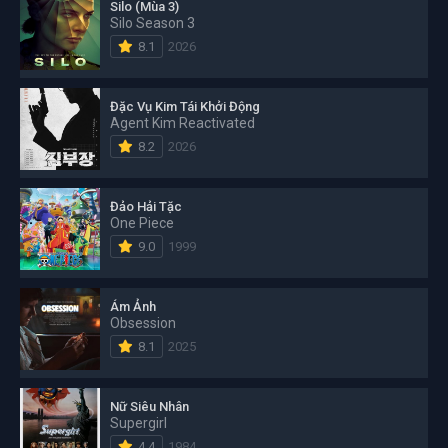
Silo (Mùa 3)
Silo Season 3
8.1
2026
Đặc Vụ Kim Tái Khởi Động
Agent Kim Reactivated
8.2
2026
Đảo Hải Tặc
One Piece
9.0
1999
Ám Ảnh
Obsession
8.1
2025
Nữ Siêu Nhân
Supergirl
4.4
1984