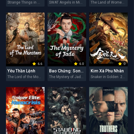
Strange Things in Western Hunan 2026
SWAT Angels in Mission 2026
The Land of Women 2026
6.6
6.0
0
Yêu Thần Lệnh
Bao Chửng: Song Ngư Quỷ Sự
Kim Xà Phu Nhân
The Lord of the Monsters 2026
The Mystery of Jade 2026
Snaker in Golden 2026