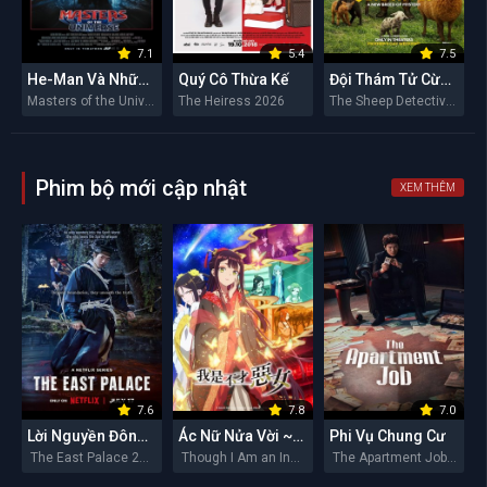
7.1
5.4
7.5
He-Man Và Những Chiến Binh Vũ Trụ
Quý Cô Thừa Kế
Đội Thám Tử Cừu: Án Mạng Lúc Nửa Đêm
Masters of the Universe 2026
The Heiress 2026
The Sheep Detectives 2026
Phim bộ mới cập nhật
XEM THÊM
7.6
7.8
7.0
Lời Nguyền Đông Cung
Ác Nữ Nửa Vời ~Truyền Kì Hoán Hồn Đổi Xác~
Phi Vụ Chung Cư
The East Palace 2026
Though I Am an Inept Villainess 2026
The Apartment Job 2026