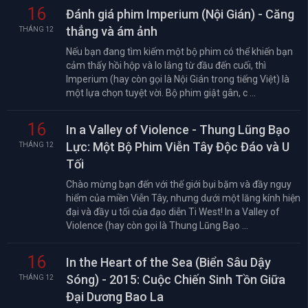
16
Đánh giá phim Imperium (Nội Gián) - Căng
thẳng và ám ảnh
THÁNG 12
Nếu bạn đang tìm kiếm một bộ phim có thể khiến bạn
cảm thấy hồi hộp và lo lắng từ đầu đến cuối, thì
Imperium (hay còn gọi là Nội Gián trong tiếng Việt) là
một lựa chọn tuyệt vời. Bộ phim giật gân, c ...
16
In a Valley of Violence - Thung Lũng Bạo
Lực: Một Bộ Phim Viễn Tây Độc Đáo và U
THÁNG 12
Tối
Chào mừng bạn đến với thế giới bụi bặm và đầy nguy
hiểm của miền Viễn Tây, nhưng dưới một lăng kính hiện
đại và đầy u tối của đạo diễn Ti West! In a Valley of
Violence (hay còn gọi là Thung Lũng Bạo ...
16
In the Heart of the Sea (Biển Sâu Dậy
Sóng) - 2015: Cuộc Chiến Sinh Tồn Giữa
THÁNG 12
Đại Dương Bao La