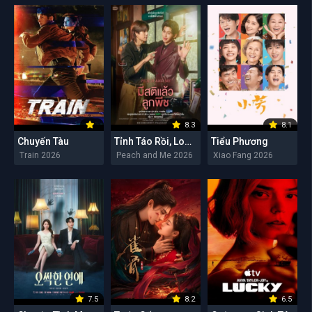
8.3
8.1
Chuyến Tàu
Tỉnh Táo Rồi, Lookpeach
Tiểu Phương
Train 2026
Peach and Me 2026
Xiao Fang 2026
7.5
8.2
6.5