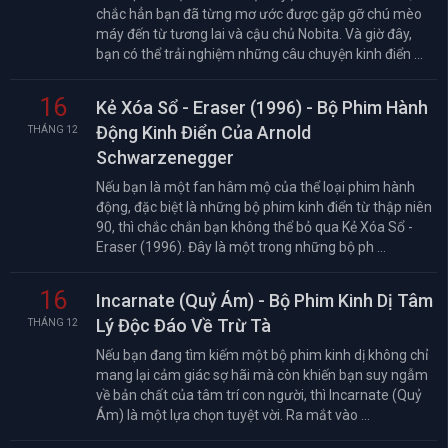
chắc hẳn bạn đã từng mơ ước được gặp gỡ chú mèo
máy đến từ tương lai và cậu chủ Nobita. Và giờ đây,
bạn có thể trải nghiệm những câu chuyện kinh điển ...
16
Kẻ Xóa Sổ - Eraser (1996) - Bộ Phim Hành
Động Kinh Điển Của Arnold
THÁNG 12
Schwarzenegger
Nếu bạn là một fan hâm mộ của thể loại phim hành
động, đặc biệt là những bộ phim kinh điển từ thập niên
90, thì chắc chắn bạn không thể bỏ qua Kẻ Xóa Sổ -
Eraser (1996). Đây là một trong những bộ ph ...
16
Incarnate (Quỷ Ám) - Bộ Phim Kinh Dị Tâm
Lý Độc Đáo Về Trừ Tà
THÁNG 12
Nếu bạn đang tìm kiếm một bộ phim kinh dị không chỉ
mang lại cảm giác sợ hãi mà còn khiến bạn suy ngẫm
về bản chất của tâm trí con người, thì Incarnate (Quỷ
Ám) là một lựa chọn tuyệt vời. Ra mắt vào ...