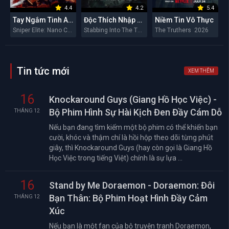
4.4
4.2
5.4
Tay Ngắm Tinh Anh: Nguy Cơ Nano
Độc Thích Nhập Hầu
Niềm Tin Vô Thực
Sniper Elite: Nano Crisis 2026
Stabbing Into The Throat 2026
The Truthers 2026
Tin tức mới
XEM THÊM
16
Knockaround Guys (Giang Hồ Học Việc) -
Bộ Phim Hình Sự Hài Kịch Đen Đầy Cám Dỗ
THÁNG 12
Nếu bạn đang tìm kiếm một bộ phim có thể khiến bạn
cười, khóc và thậm chí là hồi hộp theo dõi từng phút
giây, thì Knockaround Guys (hay còn gọi là Giang Hồ
Học Việc trong tiếng Việt) chính là sự lựa ...
16
Stand by Me Doraemon - Doraemon: Đôi
Bạn Thân: Bộ Phim Hoạt Hình Đầy Cảm
THÁNG 12
Xúc
Nếu bạn là một fan của bộ truyện tranh Doraemon,