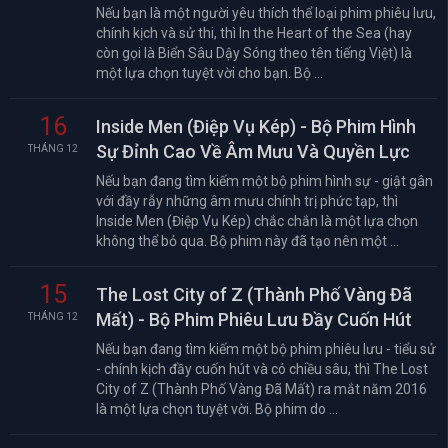
Nếu bạn là một người yêu thích thể loại phim phiêu lưu,
chính kịch và sử thi, thì In the Heart of the Sea (hay
còn gọi là Biển Sâu Dậy Sóng theo tên tiếng Việt) là
một lựa chọn tuyệt vời cho bạn. Bộ ...
16
Inside Men (Điệp Vụ Kép) - Bộ Phim Hình
Sự Đỉnh Cao Về Âm Mưu Và Quyền Lực
THÁNG 12
Nếu bạn đang tìm kiếm một bộ phim hình sự - giật gân
với đầy rẫy những âm mưu chính trị phức tạp, thì
Inside Men (Điệp Vụ Kép) chắc chắn là một lựa chọn
không thể bỏ qua. Bộ phim này đã tạo nên một ...
15
The Lost City of Z (Thành Phố Vàng Đã
Mất) - Bộ Phim Phiêu Lưu Đầy Cuốn Hút
THÁNG 12
Nếu bạn đang tìm kiếm một bộ phim phiêu lưu - tiểu sử
- chính kịch đầy cuốn hút và có chiều sâu, thì The Lost
City of Z (Thành Phố Vàng Đã Mất) ra mắt năm 2016
là một lựa chọn tuyệt vời. Bộ phim do ...