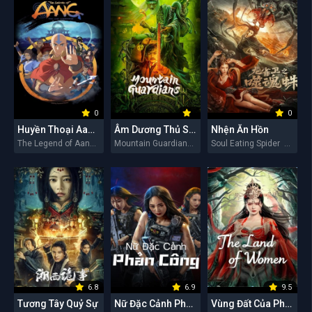
0
0
Huyền Thoại Aang: Tiết Khí Sư Cuối Cùng
Âm Dương Thủ Sơn Nhân
Nhện Ăn Hồn
The Legend of Aang: The Last Airbender 2026
Mountain Guardians 2026
Soul Eating Spider 2026
6.8
6.9
9.5
Tương Tây Quỷ Sự
Nữ Đặc Cảnh Phản Công
Vùng Đất Của Phụ Nữ