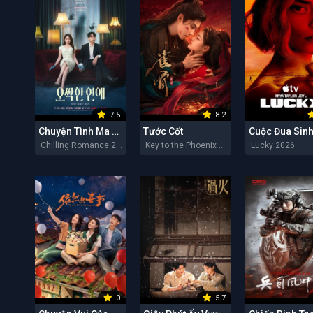
7.5
8.2
Chuyện Tình Ma Quái
Tước Cốt
Cuộc Đua Sinh
Chilling Romance 2026
Key to the Phoenix Heart 2026
Lucky 2026
0
5.7