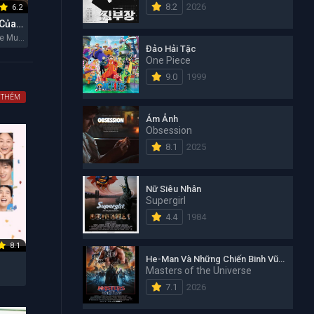
8.2
2026
6.2
5.8
7.6
Một Bộ Phim Của Lee Cronin: Xác Ướp
Mother Mary: Hào Quang Đơn Độc
Michael
Lee Cronin's The Mummy 2026
Mother Mary 2026
Michael 2026
Đảo Hải Tặc
One Piece
9.0
1999
 THÊM
Ám Ảnh
Obsession
8.1
2025
Nữ Siêu Nhân
Supergirl
4.4
1984
8.1
He-Man Và Những Chiến Binh Vũ Trụ
Masters of the Universe
6
7.1
2026