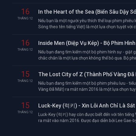
16
In the Heart of the Sea (Biển Sâu Dậy S
THÁNG 12
Nếu bạn là một người yêu thích thể loại phim phiêu lư
Sóng theo tên tiếng Việt) là một lựa chọn tuyệt vời ch
16
Inside Men (Điệp Vụ Kép) - Bộ Phim Hì
THÁNG 12
Nếu bạn đang tìm kiếm một bộ phim hình sự - giật g
chắc chắn là một lựa chọn không thể bỏ qua. Bộ phi
15
The Lost City of Z (Thành Phố Vàng Đã
THÁNG 12
Nếu bạn đang tìm kiếm một bộ phim phiêu lưu - tiểu 
Vàng Đã Mất) ra mắt năm 2016 là một lựa chọn tuyệt
15
Luck-Key (럭키) - Xin Lỗi Anh Chỉ Là Sát
THÁNG 12
Luck-Key (럭키) hay còn được biết đến với tên tiếng 
ra mắt vào năm 2016. Được đạo diễn bởi Lee Gae-byo