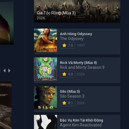
Gia Tộc Rồng (Mùa 3)
2026
Đặc Vụ Kim Tái Khởi Động
Đảo Hải T
Anh Hùng Odyssey
The Odyssey
Agent Kim Reactivated 2026
One Piece 1
7.0
1997
Rick Và Morty (Mùa 9)
Rick and Morty Season 9
9.0
2026
Silo (Mùa 3)
Silo Season 3
8.1
2026
Đặc Vụ Kim Tái Khởi Động
Agent Kim Reactivated