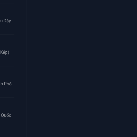
âu Dậy
 Kép)
ành Phố
n Quốc