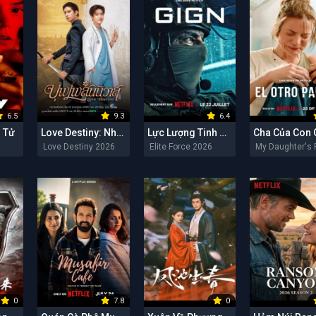
6.5
9.3
6.4
 Tử
Love Destiny: Nhân Duyên Tiền Định
Lực Lượng Tinh Nhuệ
Love Destiny 2026
Elite Force 2026
0
7.8
0