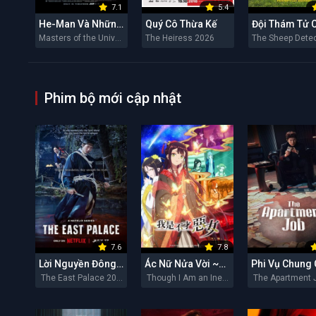
7.1
5.4
He-Man Và Những Chiến Binh Vũ Trụ
Quý Cô Thừa Kế
Masters of the Universe 2026
The Heiress 2026
Phim bộ mới cập nhật
7.6
7.8
Lời Nguyền Đông Cung
Ác Nữ Nửa Vời ~Truyền Kì Hoán Hồn Đổi Xác~
Phi Vụ Chung
The East Palace 2026
Though I Am an Inept Villainess 2026