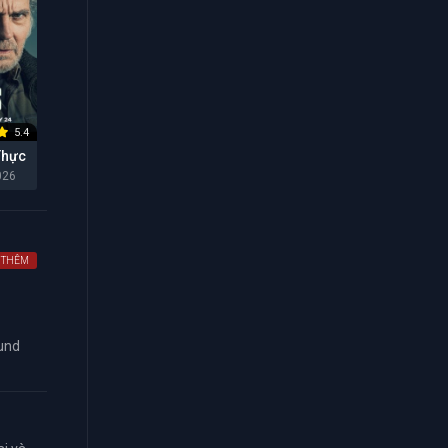
5.4
Thực
026
 THÊM
ound