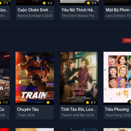
7.5
6.6
6.6
Đội Thám Tử Cừu: Án Mạng Lúc Nửa Đêm
Cuộc Chiến Sinh Tử II
Yêu Nữ Thích Hàng Hiệu 2
The Sheep Detectives 2026
Mortal Kombat II 2026
The Devil Wears Prada 2 2026
XEM
7.0
8.3
 Cư
Chuyến Tàu
Tỉnh Táo Rồi, Lookpeach
Tiểu Phương
The Apartment Job 2026
Train 2026
Peach and Me 2026
Xiao Fang 202