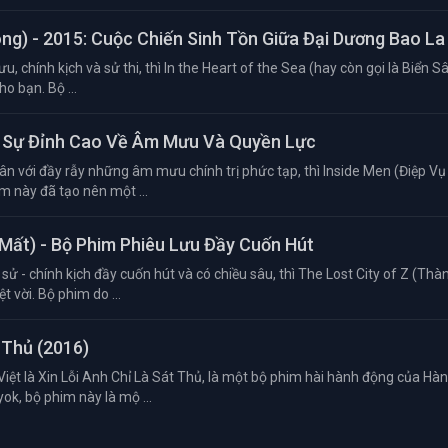
óng) - 2015: Cuộc Chiến Sinh Tồn Giữa Đại Dương Bao La
u, chính kịch và sử thi, thì In the Heart of the Sea (hay còn gọi là Biển S
o bạn. Bộ ...
nh Sự Đỉnh Cao Về Âm Mưu Và Quyền Lực
ân với đầy rẫy những âm mưu chính trị phức tạp, thì Inside Men (Điệp Vụ
m này đã tạo nên một ...
 Mất) - Bộ Phim Phiêu Lưu Đầy Cuốn Hút
sử - chính kịch đầy cuốn hút và có chiều sâu, thì The Lost City of Z (Th
 vời. Bộ phim do ...
 Thủ (2016)
Việt là Xin Lỗi Anh Chỉ Là Sát Thủ, là một bộ phim hài hành động của Hà
k, bộ phim này là mộ ...