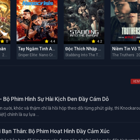
0
4.4
4.2
hân
Tay Ngắm Tinh Anh: Nguy Cơ Nano
Độc Thích Nhập Hầu
Niềm Tin Vô 
Snaker in Golden 2026
Sniper Elite: Nano Crisis 2026
Stabbing Into The Throat 2026
The Truthers 2
XEM
- Bộ Phim Hình Sự Hài Kịch Đen Đầy Cám Dỗ
 cười, khóc và thậm chí là hồi hộp theo dõi từng phút giây, thì Knockar
t) chính là sự lựa ...
 Bạn Thân: Bộ Phim Hoạt Hình Đầy Cảm Xúc