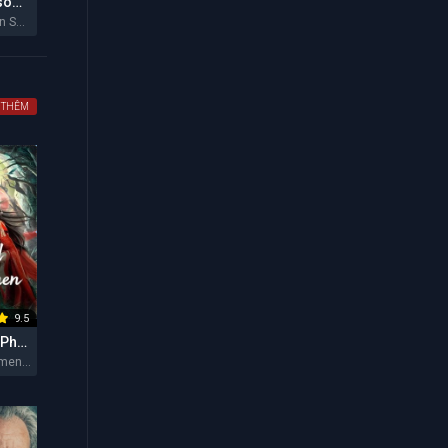
Hẻm Núi Ransom (Mùa 2)
Ransom Canyon Season 2 2026
 THÊM
9.5
Vùng Đất Của Phụ Nữ
The Land of Women 2026