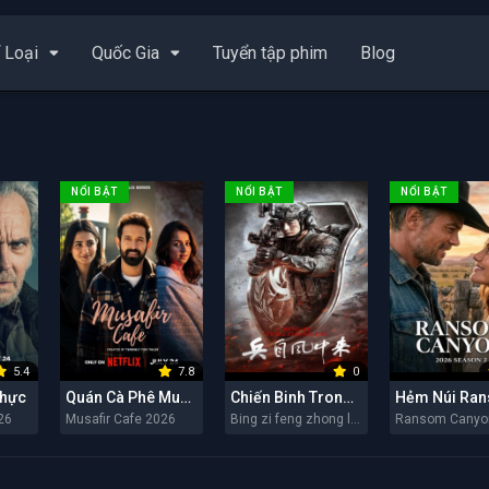
 Loại
Quốc Gia
Tuyển tập phim
Blog
NỔI BẬT
NỔI BẬT
NỔI BẬT
5.4
7.8
0
Thực
Quán Cà Phê Musafir
Chiến Binh Trong Gió
26
Musafir Cafe 2026
Bing zi feng zhong lai 2026