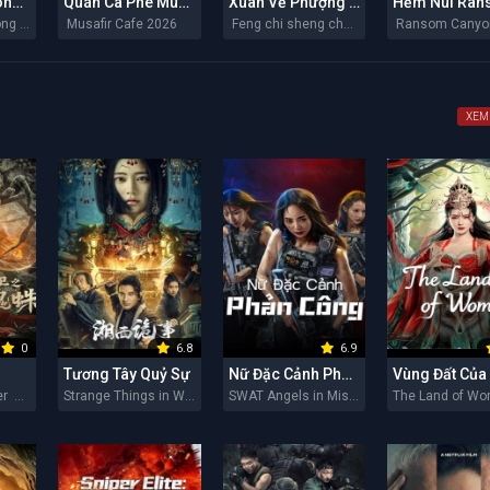
Chiến Binh Trong Gió
Quán Cà Phê Musafir
Xuân Về Phượng Trì
Bing zi feng zhong lai 2026
Musafir Cafe 2026
Feng chi sheng chun 2026
XEM
0
6.8
6.9
Tương Tây Quỷ Sự
Nữ Đặc Cảnh Phản Công
Soul Eating Spider 2026
Strange Things in Western Hunan 2026
SWAT Angels in Mission 2026