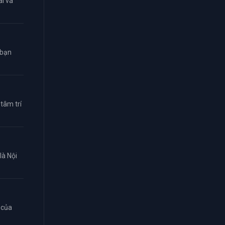
i và
 bạn
tâm trí
là Nội
 của