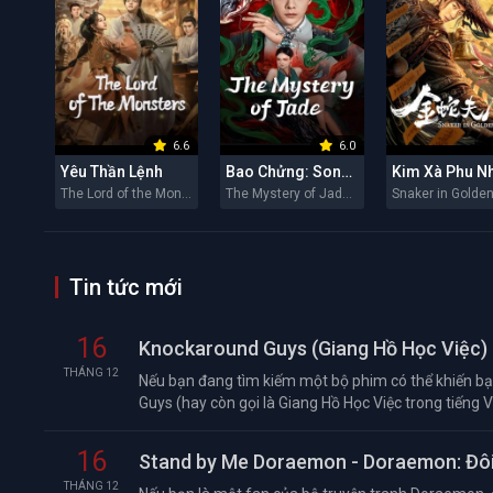
6.6
6.0
Yêu Thần Lệnh
Bao Chửng: Song Ngư Quỷ Sự
Kim Xà Phu N
The Lord of the Monsters 2026
The Mystery of Jade 2026
Tin tức mới
16
Knockaround Guys (Giang Hồ Học Việc) 
THÁNG 12
Nếu bạn đang tìm kiếm một bộ phim có thể khiến bạn
Guys (hay còn gọi là Giang Hồ Học Việc trong tiếng Việ
16
Stand by Me Doraemon - Doraemon: Đôi
THÁNG 12