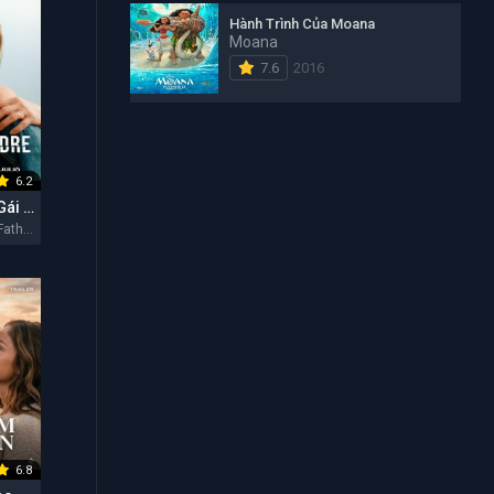
Hành Trình Của Moana
Moana
7.6
2016
6.2
Cha Của Con Gái Tôi
My Daughter's Father 2026
6.8