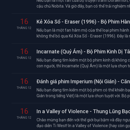
Nếu bạn là một fan của bộ truyện tranh Doraemon,
cậu chủ Nobita. Và giờ đây, bạn có thể trải nghiệm n
16
Kẻ Xóa Sổ - Eraser (1996) - Bộ Phim H
THÁNG 12
Nếu bạn là một fan hâm mộ của thể loại phim hành đ
không thể bỏ qua Kẻ Xóa Sổ - Eraser (1996). Đây là 
16
Incarnate (Quỷ Ám) - Bộ Phim Kinh Dị T
THÁNG 12
Nếu bạn đang tìm kiếm một bộ phim kinh dị không c
con người, thì Incarnate (Quỷ Ám) là một lựa chọn tu
16
Đánh giá phim Imperium (Nội Gián) - Că
THÁNG 12
Nếu bạn đang tìm kiếm một bộ phim có thể khiến bạn 
Gián trong tiếng Việt) là một lựa chọn tuyệt vời. Bộ ph
16
In a Valley of Violence - Thung Lũng Bạ
THÁNG 12
Chào mừng bạn đến với thế giới bụi bặm và đầy nguy
đạo diễn Ti West! In a Valley of Violence (hay còn gọ