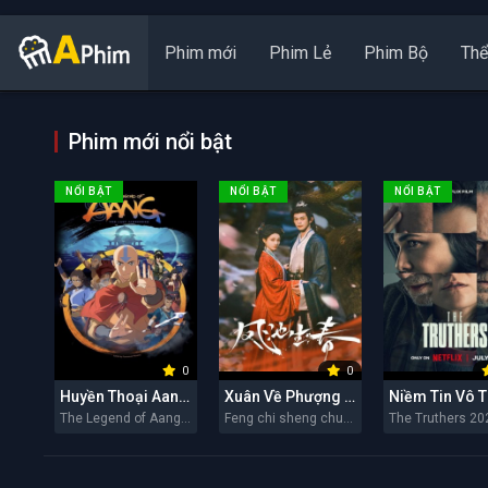
Phim mới
Phim Lẻ
Phim Bộ
Thể
Phim mới nổi bật
NỔI BẬT
NỔI BẬT
NỔI BẬT
0
0
Huyền Thoại Aang: Tiết Khí Sư Cuối Cùng
Xuân Về Phượng Trì
Niềm Tin Vô 
The Legend of Aang: The Last Airbender 2026
Feng chi sheng chun 2026
The Truthers 20