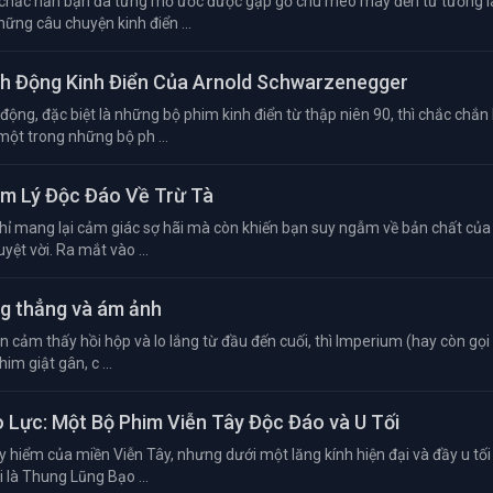
 chắc hẳn bạn đã từng mơ ước được gặp gỡ chú mèo máy đến từ tương la
hững câu chuyện kinh điển ...
ành Động Kinh Điển Của Arnold Schwarzenegger
ộng, đặc biệt là những bộ phim kinh điển từ thập niên 90, thì chắc chắn
một trong những bộ ph ...
âm Lý Độc Đáo Về Trừ Tà
hỉ mang lại cảm giác sợ hãi mà còn khiến bạn suy ngẫm về bản chất của 
yệt vời. Ra mắt vào ...
ng thẳng và ám ảnh
cảm thấy hồi hộp và lo lắng từ đầu đến cuối, thì Imperium (hay còn gọi 
im giật gân, c ...
o Lực: Một Bộ Phim Viễn Tây Độc Đáo và U Tối
 hiểm của miền Viễn Tây, nhưng dưới một lăng kính hiện đại và đầy u tối
i là Thung Lũng Bạo ...