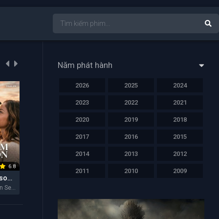
Năm phát hành
2026
2025
2024
NỔI BẬT
NỔI BẬT
NỔI BẬT
2023
2022
2021
2020
2019
2018
2017
2016
2015
2014
2013
2012
6.8
6.4
6.2
2011
2010
2009
Hẻm Núi Ransom (Mùa 2)
Lực Lượng Tinh Nhuệ
Cha Của Con Gái Tôi
Ransom Canyon Season 2 2026
Elite Force 2026
My Daughter's Father 2026