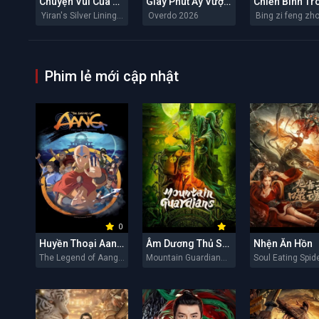
Chuyện Vui Của Y Nhiên
Giây Phút Ấy Vượt Giới Hạn
Yiran's Silver Linings 2026
Overdo 2026
Phim lẻ mới cập nhật
0
Huyền Thoại Aang: Tiết Khí Sư Cuối Cùng
Âm Dương Thủ Sơn Nhân
Nhện Ăn Hồn
The Legend of Aang: The Last Airbender 2026
Mountain Guardians 2026