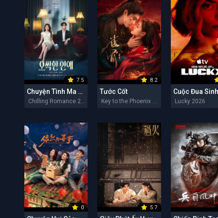
7.5
8.2
Chuyện Tình Ma Quái
Tước Cốt
Cuộc Đua Sinh
Chilling Romance 2026
Key to the Phoenix Heart 2026
Lucky 2026
0
5.7