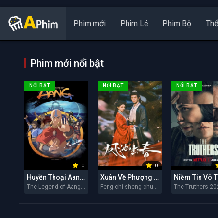
Phim mới
Phim Lẻ
Phim Bộ
Thể
Phim mới nổi bật
NỔI BẬT
NỔI BẬT
NỔI BẬT
0
0
Huyền Thoại Aang: Tiết Khí Sư Cuối Cùng
Xuân Về Phượng Trì
Niềm Tin Vô 
The Legend of Aang: The Last Airbender 2026
Feng chi sheng chun 2026
The Truthers 20