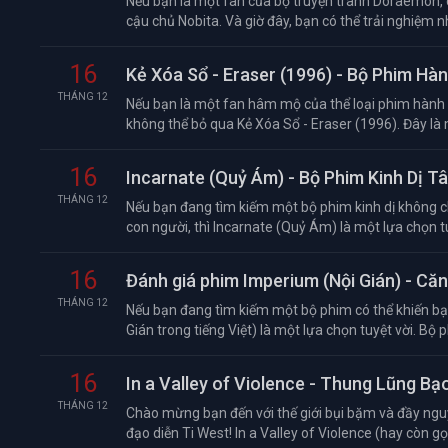
Nếu bạn là một fan của bộ truyện tranh Doraemon,
cậu chủ Nobita. Và giờ đây, bạn có thể trải nghiệm n
16
Kẻ Xóa Sổ - Eraser (1996) - Bộ Phim H
THÁNG 12
Nếu bạn là một fan hâm mộ của thể loại phim hành đ
không thể bỏ qua Kẻ Xóa Sổ - Eraser (1996). Đây là 
16
Incarnate (Quỷ Ám) - Bộ Phim Kinh Dị T
THÁNG 12
Nếu bạn đang tìm kiếm một bộ phim kinh dị không c
con người, thì Incarnate (Quỷ Ám) là một lựa chọn tu
16
Đánh giá phim Imperium (Nội Gián) - Că
THÁNG 12
Nếu bạn đang tìm kiếm một bộ phim có thể khiến bạn 
Gián trong tiếng Việt) là một lựa chọn tuyệt vời. Bộ ph
16
In a Valley of Violence - Thung Lũng Bạ
THÁNG 12
Chào mừng bạn đến với thế giới bụi bặm và đầy nguy
đạo diễn Ti West! In a Valley of Violence (hay còn gọ