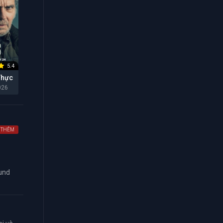
5.4
Thực
026
 THÊM
ound