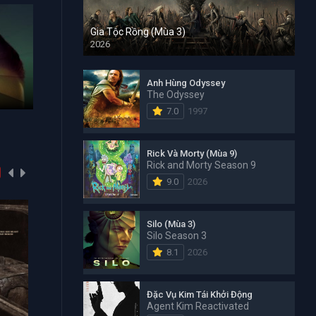
Gia Tộc Rồng (Mùa 3)
2026
Đặc Vụ Kim Tái Khởi Động
Đảo Hải T
Anh Hùng Odyssey
The Odyssey
Agent Kim Reactivated 2026
One Piece 1
7.0
1997
Rick Và Morty (Mùa 9)
Rick and Morty Season 9
9.0
2026
Silo (Mùa 3)
Silo Season 3
8.1
2026
Đặc Vụ Kim Tái Khởi Động
Agent Kim Reactivated