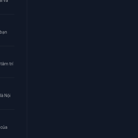
i và
 bạn
tâm trí
là Nội
 của