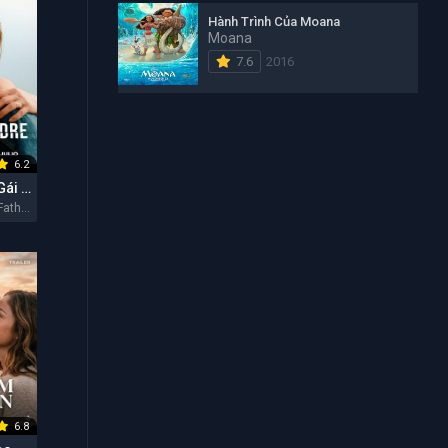
Hành Trình Của Moana
Moana
7.6
2016
6.2
Cha Của Con Gái Tôi
My Daughter's Father 2026
6.8