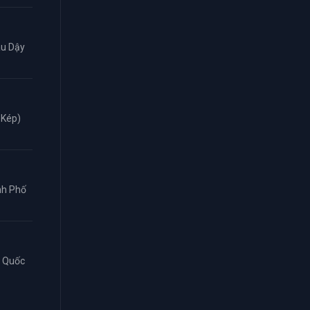
âu Dậy
 Kép)
ành Phố
n Quốc