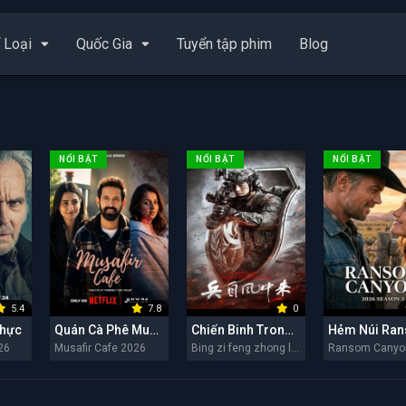
 Loại
Quốc Gia
Tuyển tập phim
Blog
NỔI BẬT
NỔI BẬT
NỔI BẬT
5.4
7.8
0
Thực
Quán Cà Phê Musafir
Chiến Binh Trong Gió
26
Musafir Cafe 2026
Bing zi feng zhong lai 2026