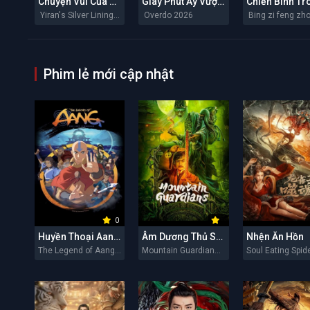
Chuyện Vui Của Y Nhiên
Giây Phút Ấy Vượt Giới Hạn
Yiran's Silver Linings 2026
Overdo 2026
Phim lẻ mới cập nhật
0
Huyền Thoại Aang: Tiết Khí Sư Cuối Cùng
Âm Dương Thủ Sơn Nhân
Nhện Ăn Hồn
The Legend of Aang: The Last Airbender 2026
Mountain Guardians 2026