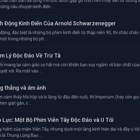
 chắc hẳn bạn đã từng mơ ước được gặp gỡ chú mèo máy đến từ tương la
hững câu chuyện kinh điển ...
ành Động Kinh Điển Của Arnold Schwarzenegger
ộng, đặc biệt là những bộ phim kinh điển từ thập niên 90, thì chắc chắn
một trong những bộ ph ...
âm Lý Độc Đáo Về Trừ Tà
hỉ mang lại cảm giác sợ hãi mà còn khiến bạn suy ngẫm về bản chất của 
yệt vời. Ra mắt vào ...
ng thẳng và ám ảnh
cảm thấy hồi hộp và lo lắng từ đầu đến cuối, thì Imperium (hay còn gọi 
im giật gân, c ...
o Lực: Một Bộ Phim Viễn Tây Độc Đáo và U Tối
 hiểm của miền Viễn Tây, nhưng dưới một lăng kính hiện đại và đầy u tối
i là Thung Lũng Bạo ...