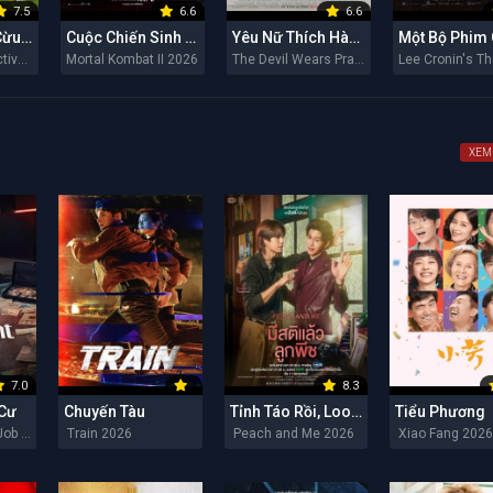
7.5
6.6
6.6
Đội Thám Tử Cừu: Án Mạng Lúc Nửa Đêm
Cuộc Chiến Sinh Tử II
Yêu Nữ Thích Hàng Hiệu 2
The Sheep Detectives 2026
Mortal Kombat II 2026
The Devil Wears Prada 2 2026
XEM
7.0
8.3
 Cư
Chuyến Tàu
Tỉnh Táo Rồi, Lookpeach
Tiểu Phương
The Apartment Job 2026
Train 2026
Peach and Me 2026
Xiao Fang 202