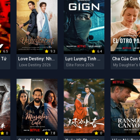
6.5
9.3
6.4
 Tử
Love Destiny: Nhân Duyên Tiền Định
Lực Lượng Tinh Nhuệ
Love Destiny 2026
Elite Force 2026
0
7.8
0