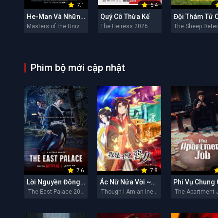
7.1
5.4
He-Man Và Những Chiến Binh Vũ Trụ
Quý Cô Thừa Kế
Masters of the Universe 2026
The Heiress 2026
Phim bộ mới cập nhật
7.6
7.8
Lời Nguyền Đông Cung
Ác Nữ Nửa Vời ~Truyền Kì Hoán Hồn Đổi Xác~
Phi Vụ Chung
The East Palace 2026
Though I Am an Inept Villainess 2026