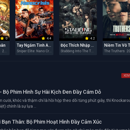
0
4.4
4.2
hân
Tay Ngắm Tinh Anh: Nguy Cơ Nano
Độc Thích Nhập Hầu
Niềm Tin Vô 
Snaker in Golden 2026
Sniper Elite: Nano Crisis 2026
Stabbing Into The Throat 2026
The Truthers 2
XEM
- Bộ Phim Hình Sự Hài Kịch Đen Đầy Cám Dỗ
 cười, khóc và thậm chí là hồi hộp theo dõi từng phút giây, thì Knockar
t) chính là sự lựa ...
 Bạn Thân: Bộ Phim Hoạt Hình Đầy Cảm Xúc