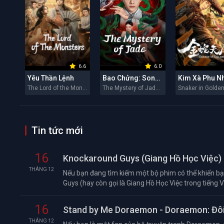
6.6
6.0
Yêu Thần Lệnh
Bao Chửng: Song Ngư Quỷ Sự
Kim Xà Phu N
The Lord of the Monsters 2026
The Mystery of Jade 2026
Tin tức mới
16
Knockaround Guys (Giang Hồ Học Việc) 
THÁNG 12
Nếu bạn đang tìm kiếm một bộ phim có thể khiến bạn
Guys (hay còn gọi là Giang Hồ Học Việc trong tiếng Việ
16
Stand by Me Doraemon - Doraemon: Đôi
THÁNG 12