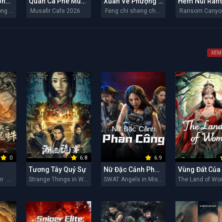
Chiến Binh Trong Gió
Quán Cà Phê Musafir
Xuân Về Phượng Trì
Bing zi feng zhong lai 2026
Musafir Cafe 2026
Feng chi sheng chun 2026
XEM
0
6.8
6.9
Tương Tây Quỷ Sự
Nữ Đặc Cảnh Phản Công
Soul Eating Spider 2026
Strange Things in Western Hunan 2026
SWAT Angels in Mission 2026