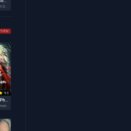
Hẻm Núi Ransom (Mùa 2)
Ransom Canyon Season 2 2026
 THÊM
9.5
Vùng Đất Của Phụ Nữ
The Land of Women 2026