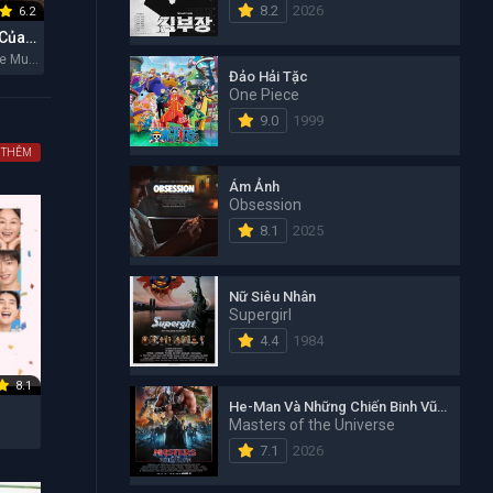
8.2
2026
6.2
5.8
7.6
Một Bộ Phim Của Lee Cronin: Xác Ướp
Mother Mary: Hào Quang Đơn Độc
Michael
Lee Cronin's The Mummy 2026
Mother Mary 2026
Michael 2026
Đảo Hải Tặc
One Piece
9.0
1999
 THÊM
Ám Ảnh
Obsession
8.1
2025
Nữ Siêu Nhân
Supergirl
4.4
1984
8.1
He-Man Và Những Chiến Binh Vũ Trụ
Masters of the Universe
6
7.1
2026