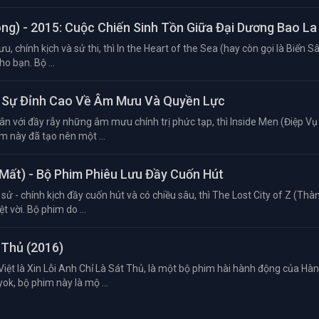
óng) - 2015: Cuộc Chiến Sinh Tồn Giữa Đại Dương Bao La
u, chính kịch và sử thi, thì In the Heart of the Sea (hay còn gọi là Biển S
o bạn. Bộ ...
nh Sự Đỉnh Cao Về Âm Mưu Và Quyền Lực
ân với đầy rẫy những âm mưu chính trị phức tạp, thì Inside Men (Điệp Vụ
m này đã tạo nên một ...
 Mất) - Bộ Phim Phiêu Lưu Đầy Cuốn Hút
sử - chính kịch đầy cuốn hút và có chiều sâu, thì The Lost City of Z (Th
 vời. Bộ phim do ...
 Thủ (2016)
Việt là Xin Lỗi Anh Chỉ Là Sát Thủ, là một bộ phim hài hành động của Hà
k, bộ phim này là mộ ...