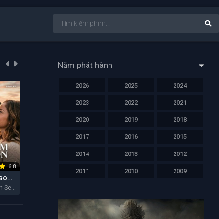
Năm phát hành
2026
2025
2024
NỔI BẬT
NỔI BẬT
NỔI BẬT
2023
2022
2021
2020
2019
2018
2017
2016
2015
2014
2013
2012
6.8
6.4
6.2
2011
2010
2009
Hẻm Núi Ransom (Mùa 2)
Lực Lượng Tinh Nhuệ
Cha Của Con Gái Tôi
Ransom Canyon Season 2 2026
Elite Force 2026
My Daughter's Father 2026