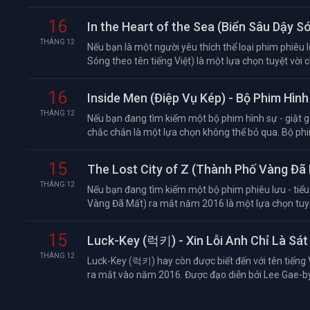
16
In the Heart of the Sea (Biển Sâu Dậy S
THÁNG 12
Nếu bạn là một người yêu thích thể loại phim phiêu lư
Sóng theo tên tiếng Việt) là một lựa chọn tuyệt vời ch
16
Inside Men (Điệp Vụ Kép) - Bộ Phim Hì
THÁNG 12
Nếu bạn đang tìm kiếm một bộ phim hình sự - giật g
chắc chắn là một lựa chọn không thể bỏ qua. Bộ phi
15
The Lost City of Z (Thành Phố Vàng Đã
THÁNG 12
Nếu bạn đang tìm kiếm một bộ phim phiêu lưu - tiểu 
Vàng Đã Mất) ra mắt năm 2016 là một lựa chọn tuyệt
15
Luck-Key (럭키) - Xin Lỗi Anh Chỉ Là Sát
THÁNG 12
Luck-Key (럭키) hay còn được biết đến với tên tiếng 
ra mắt vào năm 2016. Được đạo diễn bởi Lee Gae-byo