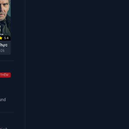
5.4
Thực
026
 THÊM
ound