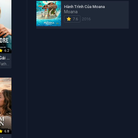
Hành Trình Của Moana
Moana
7.6
2016
6.2
Cha Của Con Gái Tôi
My Daughter's Father 2026
6.8