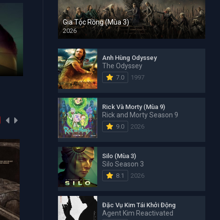
Gia Tộc Rồng (Mùa 3)
2026
Đặc Vụ Kim Tái Khởi Động
Đảo Hải T
Anh Hùng Odyssey
The Odyssey
Agent Kim Reactivated 2026
One Piece 1
7.0
1997
Rick Và Morty (Mùa 9)
Rick and Morty Season 9
9.0
2026
Silo (Mùa 3)
Silo Season 3
8.1
2026
Đặc Vụ Kim Tái Khởi Động
Agent Kim Reactivated