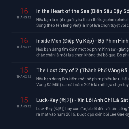
16
In the Heart of the Sea (Biển Sâu Dậy S
THÁNG 12
Nếu bạn là một người yêu thích thể loại phim phiêu lư
Sóng theo tên tiếng Việt) là một lựa chọn tuyệt vời ch
16
Inside Men (Điệp Vụ Kép) - Bộ Phim Hì
THÁNG 12
Nếu bạn đang tìm kiếm một bộ phim hình sự - giật g
chắc chắn là một lựa chọn không thể bỏ qua. Bộ phi
15
The Lost City of Z (Thành Phố Vàng Đã
THÁNG 12
Nếu bạn đang tìm kiếm một bộ phim phiêu lưu - tiểu 
Vàng Đã Mất) ra mắt năm 2016 là một lựa chọn tuyệt
15
Luck-Key (럭키) - Xin Lỗi Anh Chỉ Là Sát
THÁNG 12
Luck-Key (럭키) hay còn được biết đến với tên tiếng 
ra mắt vào năm 2016. Được đạo diễn bởi Lee Gae-byo