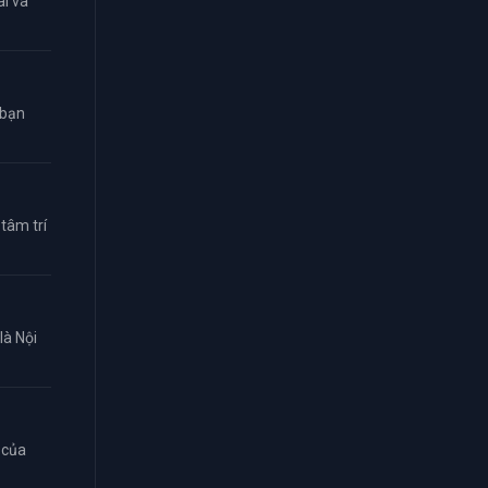
i và
 bạn
tâm trí
là Nội
 của