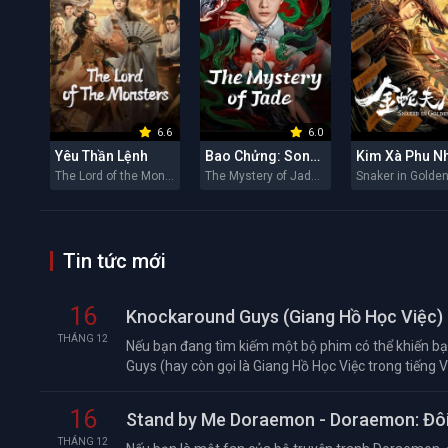
6.6
6.0
Yêu Thần Lệnh
Bao Chửng: Song Ngư Quỷ Sự
Kim Xà Phu N
The Lord of the Monsters 2026
The Mystery of Jade 2026
Tin tức mới
16
Knockaround Guys (Giang Hồ Học Việc) 
THÁNG 12
Nếu bạn đang tìm kiếm một bộ phim có thể khiến bạn
Guys (hay còn gọi là Giang Hồ Học Việc trong tiếng Việ
16
Stand by Me Doraemon - Doraemon: Đôi
THÁNG 12