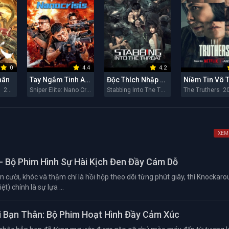
0
4.4
4.2
hân
Tay Ngắm Tinh Anh: Nguy Cơ Nano
Độc Thích Nhập Hầu
Niềm Tin Vô 
Snaker in Golden 2026
Sniper Elite: Nano Crisis 2026
Stabbing Into The Throat 2026
The Truthers 2
XEM
- Bộ Phim Hình Sự Hài Kịch Đen Đầy Cám Dỗ
 cười, khóc và thậm chí là hồi hộp theo dõi từng phút giây, thì Knockar
t) chính là sự lựa ...
 Bạn Thân: Bộ Phim Hoạt Hình Đầy Cảm Xúc