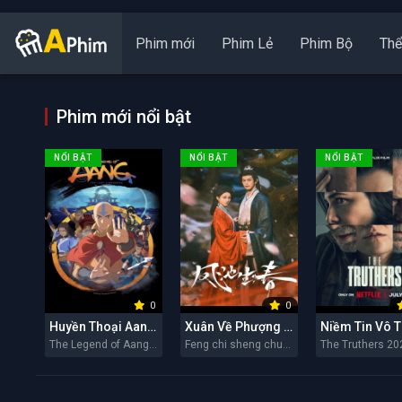
Phim mới
Phim Lẻ
Phim Bộ
Thể
Phim mới nổi bật
NỔI BẬT
NỔI BẬT
NỔI BẬT
0
0
Huyền Thoại Aang: Tiết Khí Sư Cuối Cùng
Xuân Về Phượng Trì
Niềm Tin Vô 
The Legend of Aang: The Last Airbender 2026
Feng chi sheng chun 2026
The Truthers 20