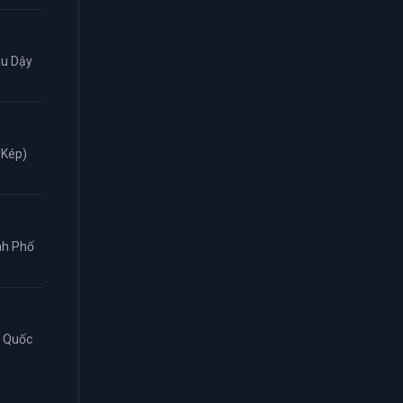
âu Dậy
 Kép)
ành Phố
n Quốc