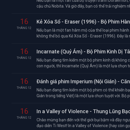
Nếu bạn là một fan của bộ truyện tranh Doraemon,
cậu chủ Nobita. Và giờ đây, bạn có thể trải nghiệm n
16
Kẻ Xóa Sổ - Eraser (1996) - Bộ Phim H
THÁNG 12
Nếu bạn là một fan hâm mộ của thể loại phim hành đ
không thể bỏ qua Kẻ Xóa Sổ - Eraser (1996). Đây là 
16
Incarnate (Quỷ Ám) - Bộ Phim Kinh Dị T
THÁNG 12
Nếu bạn đang tìm kiếm một bộ phim kinh dị không c
con người, thì Incarnate (Quỷ Ám) là một lựa chọn tu
16
Đánh giá phim Imperium (Nội Gián) - Că
THÁNG 12
Nếu bạn đang tìm kiếm một bộ phim có thể khiến bạn 
Gián trong tiếng Việt) là một lựa chọn tuyệt vời. Bộ ph
16
In a Valley of Violence - Thung Lũng Bạ
THÁNG 12
Chào mừng bạn đến với thế giới bụi bặm và đầy nguy
đạo diễn Ti West! In a Valley of Violence (hay còn gọ