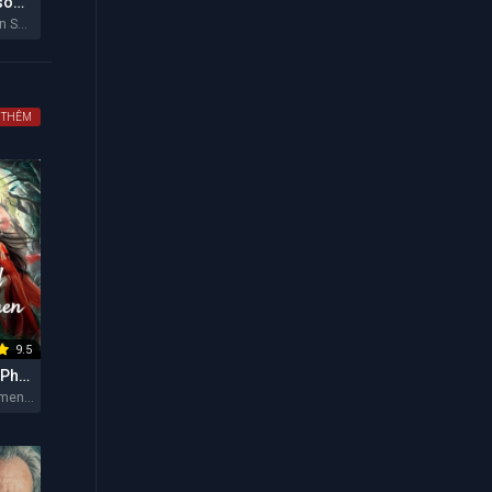
Hẻm Núi Ransom (Mùa 2)
Ransom Canyon Season 2 2026
 THÊM
9.5
Vùng Đất Của Phụ Nữ
The Land of Women 2026