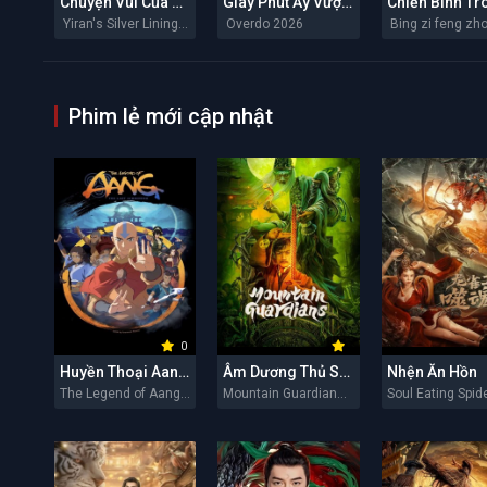
Chuyện Vui Của Y Nhiên
Giây Phút Ấy Vượt Giới Hạn
Yiran's Silver Linings 2026
Overdo 2026
Phim lẻ mới cập nhật
0
Huyền Thoại Aang: Tiết Khí Sư Cuối Cùng
Âm Dương Thủ Sơn Nhân
Nhện Ăn Hồn
The Legend of Aang: The Last Airbender 2026
Mountain Guardians 2026