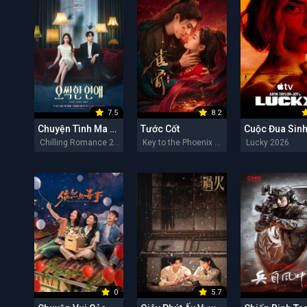
7.5
8.2
Chuyện Tình Ma Quái
Tước Cốt
Cuộc Đua Sinh
Chilling Romance 2026
Key to the Phoenix Heart 2026
Lucky 2026
0
5.7