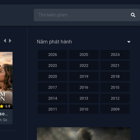
Năm phát hành
2026
2025
2024
NỔI BẬT
NỔI BẬT
NỔI BẬT
2023
2022
2021
2020
2019
2018
2017
2016
2015
2014
2013
2012
6.8
6.4
6.2
2011
2010
2009
Hẻm Núi Ransom (Mùa 2)
Lực Lượng Tinh Nhuệ
Cha Của Con Gái Tôi
Ransom Canyon Season 2 2026
Elite Force 2026
My Daughter's Father 2026