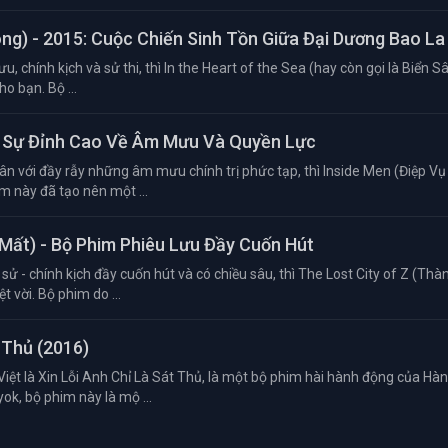
óng) - 2015: Cuộc Chiến Sinh Tồn Giữa Đại Dương Bao La
u, chính kịch và sử thi, thì In the Heart of the Sea (hay còn gọi là Biển S
o bạn. Bộ ...
nh Sự Đỉnh Cao Về Âm Mưu Và Quyền Lực
ân với đầy rẫy những âm mưu chính trị phức tạp, thì Inside Men (Điệp Vụ
m này đã tạo nên một ...
 Mất) - Bộ Phim Phiêu Lưu Đầy Cuốn Hút
sử - chính kịch đầy cuốn hút và có chiều sâu, thì The Lost City of Z (Th
 vời. Bộ phim do ...
 Thủ (2016)
Việt là Xin Lỗi Anh Chỉ Là Sát Thủ, là một bộ phim hài hành động của Hà
k, bộ phim này là mộ ...