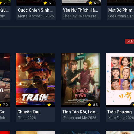
7.5
6.6
6.6
Đội Thám Tử Cừu: Án Mạng Lúc Nửa Đêm
Cuộc Chiến Sinh Tử II
Yêu Nữ Thích Hàng Hiệu 2
The Sheep Detectives 2026
Mortal Kombat II 2026
The Devil Wears Prada 2 2026
XEM
7.0
8.3
 Cư
Chuyến Tàu
Tỉnh Táo Rồi, Lookpeach
Tiểu Phương
The Apartment Job 2026
Train 2026
Peach and Me 2026
Xiao Fang 202