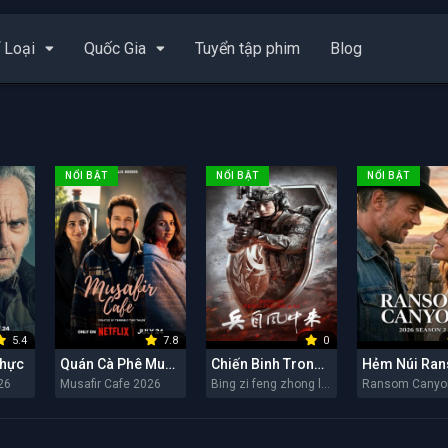
 Loại
Quốc Gia
Tuyển tập phim
Blog
NỔI BẬT
NỔI BẬT
NỔI BẬT
5.4
7.8
0
Thực
Quán Cà Phê Musafir
Chiến Binh Trong Gió
26
Musafir Cafe 2026
Bing zi feng zhong lai 2026