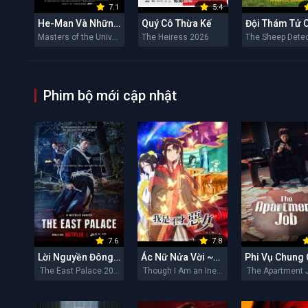
7.1
5.4
He-Man Và Những Chiến Binh Vũ Trụ
Quý Cô Thừa Kế
Masters of the Universe 2026
The Heiress 2026
Phim bộ mới cập nhật
7.6
7.8
Lời Nguyền Đông Cung
Ác Nữ Nửa Vời ~Truyền Kì Hoán Hồn Đổi Xác~
Phi Vụ Chung
The East Palace 2026
Though I Am an Inept Villainess 2026