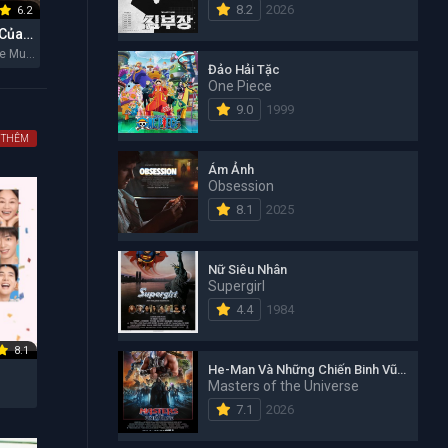
8.2
2026
6.2
5.8
7.6
Một Bộ Phim Của Lee Cronin: Xác Ướp
Mother Mary: Hào Quang Đơn Độc
Michael
Lee Cronin's The Mummy 2026
Mother Mary 2026
Michael 2026
Đảo Hải Tặc
One Piece
9.0
1999
 THÊM
Ám Ảnh
Obsession
8.1
2025
Nữ Siêu Nhân
Supergirl
4.4
1984
8.1
He-Man Và Những Chiến Binh Vũ Trụ
Masters of the Universe
6
7.1
2026