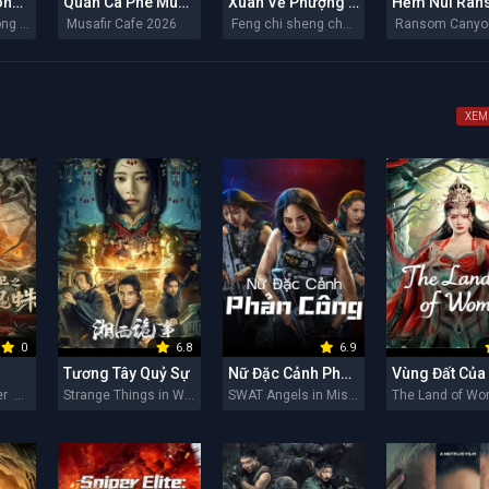
Chiến Binh Trong Gió
Quán Cà Phê Musafir
Xuân Về Phượng Trì
Bing zi feng zhong lai 2026
Musafir Cafe 2026
Feng chi sheng chun 2026
XEM
0
6.8
6.9
Tương Tây Quỷ Sự
Nữ Đặc Cảnh Phản Công
Soul Eating Spider 2026
Strange Things in Western Hunan 2026
SWAT Angels in Mission 2026