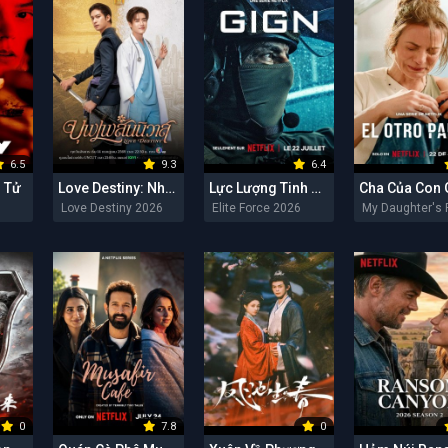
6.5
9.3
6.4
 Tử
Love Destiny: Nhân Duyên Tiền Định
Lực Lượng Tinh Nhuệ
Love Destiny 2026
Elite Force 2026
0
7.8
0