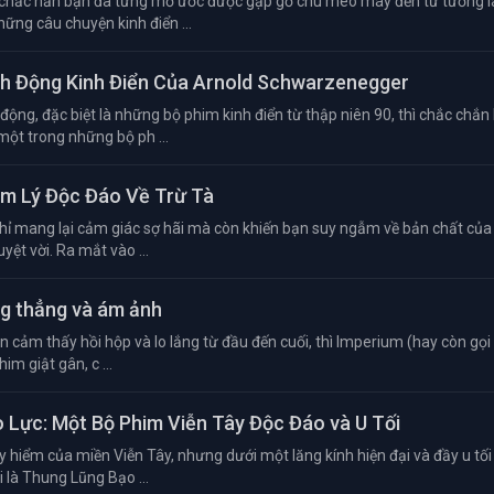
 chắc hẳn bạn đã từng mơ ước được gặp gỡ chú mèo máy đến từ tương la
hững câu chuyện kinh điển ...
ành Động Kinh Điển Của Arnold Schwarzenegger
ộng, đặc biệt là những bộ phim kinh điển từ thập niên 90, thì chắc chắn
một trong những bộ ph ...
âm Lý Độc Đáo Về Trừ Tà
hỉ mang lại cảm giác sợ hãi mà còn khiến bạn suy ngẫm về bản chất của 
yệt vời. Ra mắt vào ...
ng thẳng và ám ảnh
cảm thấy hồi hộp và lo lắng từ đầu đến cuối, thì Imperium (hay còn gọi 
im giật gân, c ...
o Lực: Một Bộ Phim Viễn Tây Độc Đáo và U Tối
 hiểm của miền Viễn Tây, nhưng dưới một lăng kính hiện đại và đầy u tối
i là Thung Lũng Bạo ...